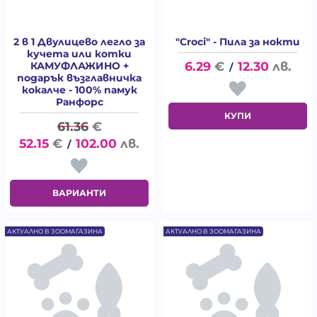
2 в 1 Двулицево легло за
"Croci" - Пила за нокти
кучета или котки
6.29
€
12.30
лв.
КАМУФЛАЖИНО +
/
подарък възглавничка
кокалче - 100% памук
Ранфорс
КУПИ
61.36
€
52.15
€
102.00
лв.
/
ВАРИАНТИ
АКТУАЛНО В ЗООМАГАЗИНА
АКТУАЛНО В ЗООМАГАЗИНА