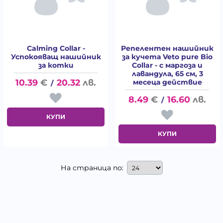
Calming Collar -
Репелентен нашийник
Успокояващ нашийник
за кучета Veto pure Bio
за котки
Collar - с маргоза и
лавандула, 65 см, 3
10.39
€
20.32
лв.
месеца действие
/
8.49
€
16.60
лв.
/
КУПИ
КУПИ
На страница по: