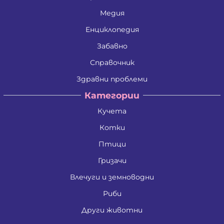
Медия
Енциклопедия
Забавно
Справочник
Здравни проблеми
Категории
Кучета
Котки
Птици
Гризачи
Влечуги и земноводни
Риби
Други животни