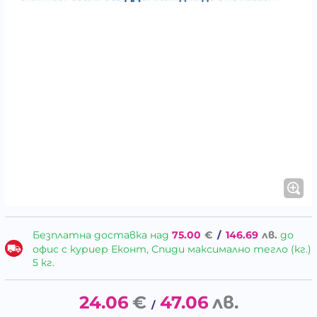
Безплатна доставка над
75.00
€
/
146.69
лв.
до
офис с куриер Еконт, Спиди максимално тегло (кг.)
5 кг.
24.06
€
47.06
лв.
/