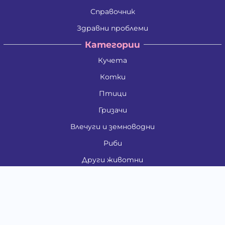
Справочник
Здравни проблеми
Категории
Кучета
Котки
Птици
Гризачи
Влечуги и земноводни
Риби
Други животни
За стопани
Контакти
"ИНСЪРТ.БГ" ООД