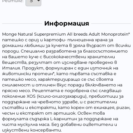
Рейтинг:
Информация
Monge Natural Superpremium All breeds Adult Monoprotein*
патешко с ориз и картофи- пълноценна храна за
домашни любимци за кучета в зряла възраст от всички
породи. Специално разработена за благосъстоянието
на вашето куче с висококачествени хранителни
вещества, резултат от изследване проведено в
Италия. Продукт, формулиран с един източник на
животински протеин*, като първата съставка е
патешко месо, характеризиращо се със своята
смилаемост и отличен вкус поради включването на
прясно месо. Рецептата е подобрена със следващо
поколение XOS (ксило-олигозахариди), пребиотици за
поддържане на чревното здраве, и с растителни
съставки и екстракти, като корен от ехинацея, риган,
чесън и екстракт от артишок. Освен това
формулата съдържа L-карнитин за поддържане на
чиста мускулна маса. Без добавени оцветители и
изкуствени консерванти.