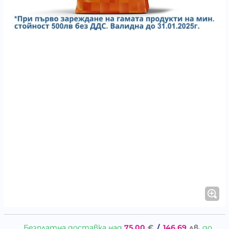
Безплатна доставка над
75.00
€
/
146.69
лв.
до