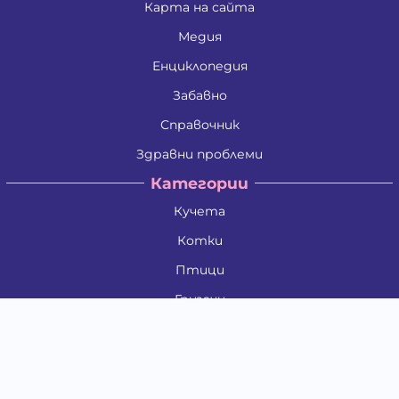
Карта на сайта
Медия
Енциклопедия
Забавно
Справочник
Здравни проблеми
Категории
Кучета
Котки
Птици
Гризачи
Влечуги и земноводни
Риби
Други животни