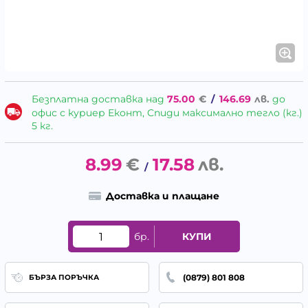
Безплатна доставка над
75.00
€
/
146.69
лв.
до
офис с куриер Еконт, Спиди максимално тегло (кг.)
5 кг.
8.99
€
17.58
лв.
/
Доставка и плащане
бр.
КУПИ
(0879) 801 808
БЪРЗА ПОРЪЧКА