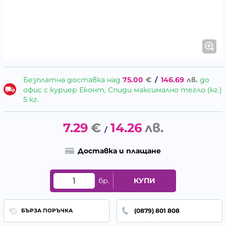
Безплатна доставка над
75.00
€
/
146.69
лв.
до
офис с куриер Еконт, Спиди максимално тегло (кг.)
5 кг.
7.29
€
14.26
лв.
/
Доставка и плащане
бр.
КУПИ
(0879) 801 808
БЪРЗА ПОРЪЧКА