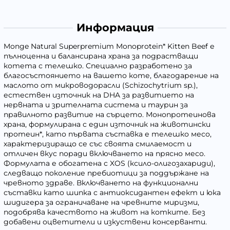
Информация
Monge Natural Superpremium Monoprotein* Kitten Beef е
пълноценна и балансирана храна за подрастващи
котета с телешко. Специално разработено за
благосъстоянието на вашето коте, благодарение на
маслото от микроводорасли (Schizochytrium sp.),
естествен източник на DHA за развитието на
нервната и зрителната система и таурин за
правилното развитие на сърцето. Монопротеинова
храна, формулирана с един източник на животински
протеин*, като първата съставка е телешко месо,
характеризиращо се със своята смилаемост и
отличен вкус поради включването на прясно месо.
Формулата е обогатена с XOS (ксило-олигозахариди),
следващо поколение пребиотици за поддържане на
чревното здраве. Включването на функционални
съставки като шипка с антиоксидантен ефект и юка
шидигера за ограничаване на чревните миризми,
подобрява качеството на живот на котките. Без
добавени оцветители и изкуствени консерванти.