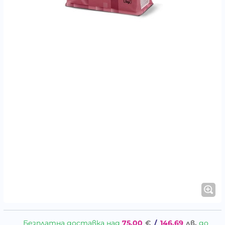
Безплатна доставка над
75.00
€
/
146.69
лв.
до