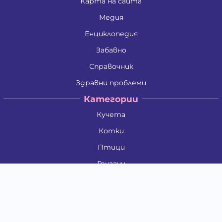
Карта на сайта
Медия
Енциклопедия
Забавно
Справочник
Здравни проблеми
Категории
Кучета
Котки
Птици
Гризачи
Влечуги и земноводни
Риби
Други животни