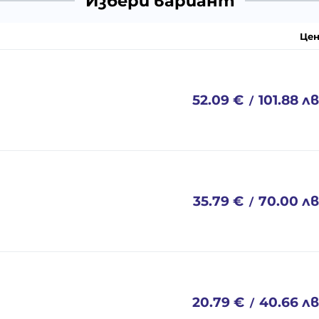
Избери вариант
Цен
52.09
€
101.88
лв
/
35.79
€
70.00
лв
/
20.79
€
40.66
лв
/