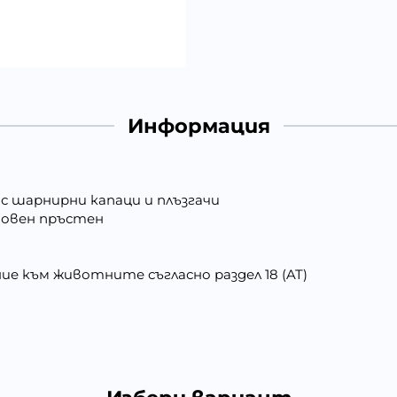
Информация
 с шарнирни капаци и плъзгачи
сновен пръстен
 към животните съгласно раздел 18 (AT)