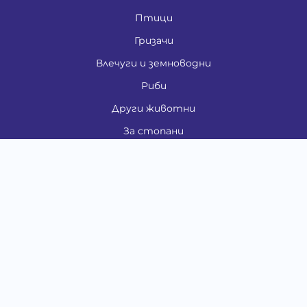
Птици
Гризачи
Влечуги и земноводни
Риби
Други животни
За стопани
Контакти
"ИНСЪРТ.БГ" ООД
Тел.:
0879 801 808
E-mail:
shop#at#baubau.bg