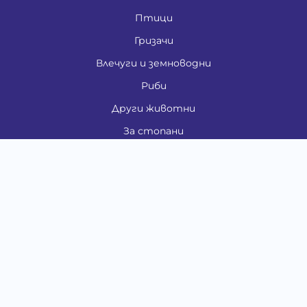
Птици
Гризачи
Влечуги и земноводни
Риби
Други животни
За стопани
Контакти
"ИНСЪРТ.БГ" ООД
Тел.:
0879 801 808
E-mail:
shop#at#baubau.bg