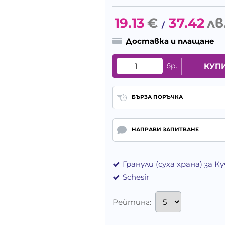
19.13
€
37.42
лв
/
Доставка и плащане
бр.
КУП
БЪРЗА ПОРЪЧКА
НАПРАВИ ЗАПИТВАНЕ
Гранули (суха храна) за 
Schesir
Рейтинг: