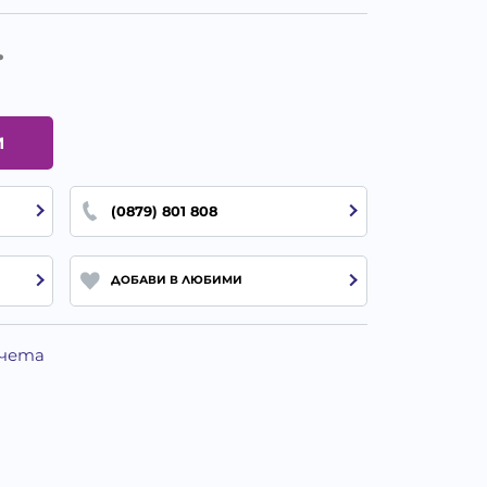
.
И
(0879) 801 808
ДОБАВИ В ЛЮБИМИ
Кучета