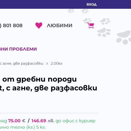
ВХОД
ЛЮБИМИ
) 801 808
ВНИ ПРОБЛЕМИ
 с агне, две разфасовки
2.00кг
а от дребни породи
lt, с агне, две разфасовки
над
75.00
€
/
146.69
лв.
до офис с куриер
о тегло (кг.) 5 кг.