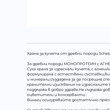
Храна за кучета от дребни породи Schesir 
За дребни породи МОНОПРОТЕИН с АГ
Суха храна за израснали кучета, с агнешк
формулирана с естествени съставки,в
и минерали,създадена за да посрещне с
хранителни изисквания на израсналите к
поддържа в добро здраве.Не съдържа до
оцветители и консерванти .
Винаги осигурявайте достатъчно прясн