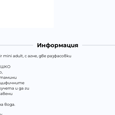
Информация
mini adult, с агне, две разфасовки
НЕШКО
о,
итамини
пецифичните
учета и да ги
бавени
а вода.