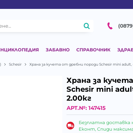
(0879
ЕНЦИКЛОПЕДИЯ
ЗАБАВНО
СПРАВОЧНИК
ЗДРА
)
Schesir
Храна за кучета от дребни породи Schesir mini adult,
Храна за кучет
Schesir mini adu
2.00кг
АРТ.№:
147415
Безплатна доставка 
Еконт, Спиди максималн