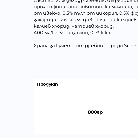
Състав: 27% дехидр. агнешко,царевица 1
ориз рафинирана животинска мазнина, с
от цвекло, 0,5% пълп от цикория, 0,5% ф
захариди, слънчогледово олио, дикалцие
калиев хлорид, натриев хлорид,
400 мг/кг глюкозамин, 0,1% юка
Храна за кучета от дребни породи Schesir 
Продукт
800гр