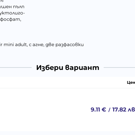
5%
ушен пълп
руктолиго-
в фосфат,
mini adult, с агне, две разфасовки
Избери вариант
Цен
9.11
€
17.82
лв
/