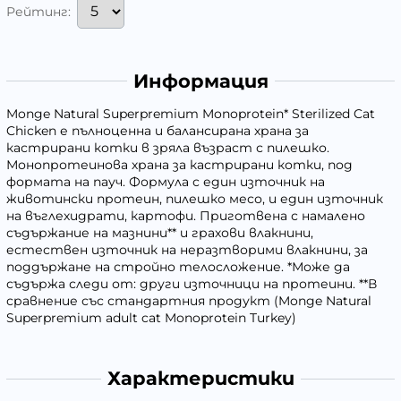
Рейтинг:
Информация
Monge Natural Superpremium Monoprotein* Sterilized Cat
Chicken е пълноценна и балансирана храна за
кастрирани котки в зряла възраст с пилешко.
Монопротеинова храна за кастрирани котки, под
формата на пауч. Формула с един източник на
животински протеин, пилешко месо, и един източник
на въглехидрати, картофи. Приготвена с намалено
съдържание на мазнини** и грахови влакнини,
естествен източник на неразтворими влакнини, за
поддържане на стройно телосложение. *Може да
съдържа следи от: други източници на протеини. **В
сравнение със стандартния продукт (Monge Natural
Superpremium adult cat Monoprotein Turkey)
Характеристики