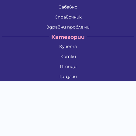
Забавно
Справочник
Здравни проблеми
Категории
Кучета
Котки
Птици
Гризачи
Влечуги и земноводни
Риби
Други животни
За стопани
Контакти