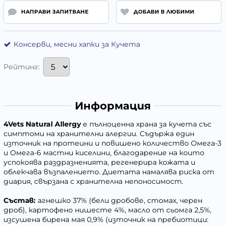
НАПРАВИ ЗАПИТВАНЕ
ДОБАВИ В ЛЮБИМИ
Консерви, месни хапки за Кучета
Рейтинг:
Информация
4Vets Natural Allergy
е пълноценна храна за кучета със
симптоми на хранителни алергии. Съдържа един
източник на протеини и повишено количество Омега-3
и Омега-6 мастни киселини, благодарение на които
успокоява раздразненията, регенерира кожата и
облекчава възпалението. Диетата намалява риска от
диария, свързана с хранителна непоносимост.
Състав:
агнешко 37% (бели дробове, стомах, черен
дроб), картофено нишесте 4%, масло от сьомга 2,5%,
изсушена бирена мая 0,9% (източник на пребиотици: