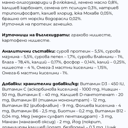
манно-олигозахариди и β-глюкани), ленено масло 0,8%,
калциев карбонат, семена от псилиум 0,3%, натриев
триполифосфат, калиев хлорид, юка Мохаве 0,05%,
брашно от морски водорасли 0,02%.
Източник на протеин: агнешко.
Източници на въглехидрати:
грахово нишесте,
картофено нишесте.
Аналитични съставки:
суров протеин – 5,5%, сурова
мазнина – 5,5%, сурова пепел – 1,7%, сурови влакнини – 1%,
влага – 78,4%, калций – 0,17%, фосфор – 0,14%, калий – 0,25%,
нишесте – 4 %, Омега-3 мастни киселини – 1,15%,
Омега-6 мастни киселини - 1%.
Добавки: хранителни добавки/kg:
Витамин D3 - 450 IU,
Витамин C (аскорбинова киселина) - 1000 mg, Ниацин -
50 mg, Витамин E - 40 mg, Калциев D-пантотенат - 20
mg, Витамин B1 (тиамин мононитрат) - 12 mg,
Витамин B2 (рибофлавин) - 9 mg, Фолиева киселина - 4
mg, Витамин B6 - 2,5 mg, Биотин - 0,2 mg, Витамин B12 -
0,04 mg, Мед (меден сулфат пентахидрат) - 3 mg,
Манган (манганов оксид) - 2 mg, Йод (покрит,
гранулиран калциев йодат, безводен) – 0,3 mg, Цинк