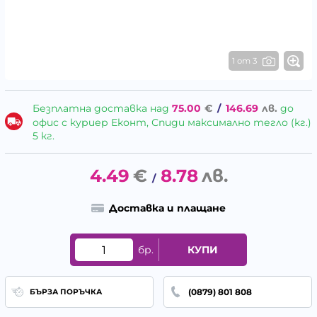
1 от 3
Безплатна доставка над
75.00
€
/
146.69
лв.
до
офис с куриер Еконт, Спиди максимално тегло (кг.)
5 кг.
4.49
€
8.78
лв.
/
Доставка и плащане
бр.
КУПИ
(0879) 801 808
БЪРЗА ПОРЪЧКА