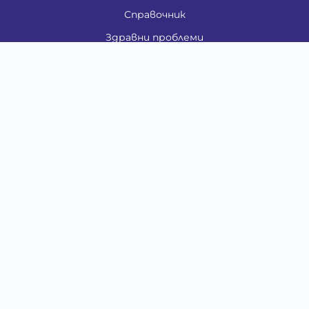
Справочник
Здравни проблеми
Категории
Кучета
Котки
Птици
Гризачи
Влечуги и земноводни
Риби
Други животни
За стопани
Контакти
"ИНСЪРТ.БГ" ООД