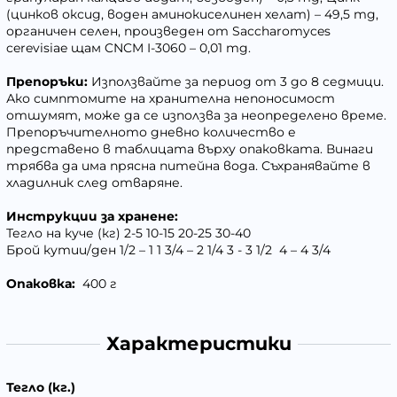
(цинков оксид, воден аминокиселинен хелат) – 49,5 mg,
органичен селен, произведен от Saccharomyces
cerevisiae щам CNCM I-3060 – 0,01 mg.
Препоръки:
Използвайте за период от 3 до 8 седмици.
Ако симптомите на хранителна непоносимост
отшумят, може да се използва за неопределено време.
Препоръчителното дневно количество е
представено в таблицата върху опаковката. Винаги
трябва да има прясна питейна вода. Съхранявайте в
хладилник след отваряне.
Инструкции за хранене:
Тегло на куче (кг)
2-5
10-15
20-25
30-40
Брой кутии/ден
1/2 – 1
1 3/4 – 2 1/4
3 - 3 1/2
4 – 4 3/4
Опаковка:
400 г
Характеристики
Тегло (кг.)