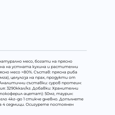
т натурално месо, богати на прясно
иена на устната кухина и растителни
сно месо >80%. Състав: прясна риба
омга), целулоза на прах, продукти от
). Аналитични съставки: суров протеин:
гия: 3290ккал/кг. Добавки: Хранителни
-токоферил-ацетат): 50мг, таурин:
гло 4кг–до 1 стикче дневно. Допълнете
на 4 седмици. Осигурете постоянен