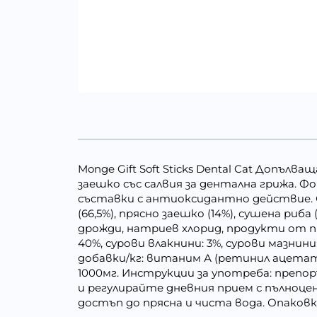
Monge Gift Soft Sticks Dental Cat Допъл
заешко със салвия за дентална грижа. Ф
съставки с антиоксидантно действие. С
(66,5%), прясно заешко (14%), сушена риб
дрожди, натриев хлорид, продукти от прер
40%, сурови влакнини: 3%, сурови мазнини
добавки/кг: витаним А (ретинил ацетат)
1000мг. Инструкции за употреба: препор
и регулирайте дневния прием с пълноцен
достъп до прясна и чиста вода. Опаковка: