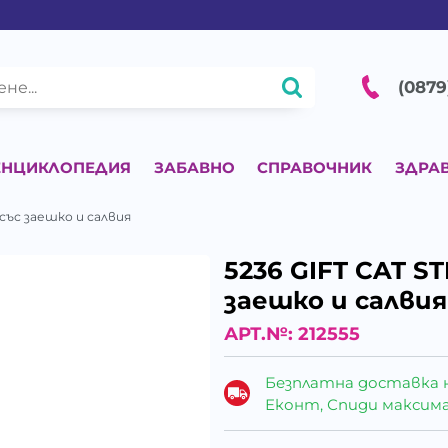
(0879
ЕНЦИКЛОПЕДИЯ
ЗАБАВНО
СПРАВОЧНИК
ЗДРА
g със заешко и салвия
5236 GIFT CAT ST
заешко и салвия
АРТ.№:
212555
Безплатна доставка 
Еконт, Спиди максималн