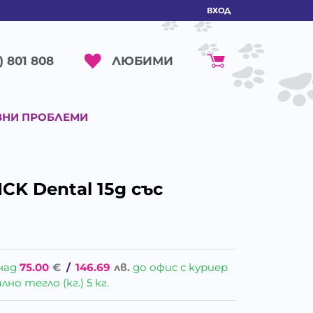
ВХОД
ЛЮБИМИ
) 801 808
ВНИ ПРОБЛЕМИ
ICK Dental 15g със
над
75.00
€
/
146.69
лв.
до офис с куриер
о тегло (кг.) 5 кг.