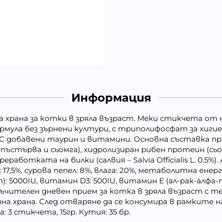
Информация
ваща храна за котки в зряла възраст. Меки стикчета о
ормула без зърнени култури, с триполифосфат за хиг
 добавени таурин и витамини. Основна съставка пря
а (пъстърва и сьомга), хидролизиран рибен протеин (сь
аботката на билки (салвия – Salvia Officialis L. 0.5%
: 17,5%, сурова пепел: 8%, влага: 20%, метаболитна енер
: 5000IU, витамин D3: 500IU, витамин Е (ал-рак-алфа
ъчителен дневен прием за котка в зряла възраст с те
на храна. След отваряне да се консумира в рамките 
 3 стикчета, 15гр. Кутия: 35 бр.