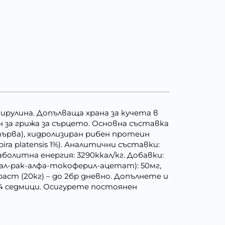
пирулина. Допълваща храна за кучета в
н за грижа за сърцето. Основна съставка
стърва), хидролизиран рибен протеин
ira platensis 1%). Аналитични съставки:
таболитна енергия: 3290ккал/кг. Добавки:
(ал-рак-алфа-токоферил-ацетат): 50мг,
аст (20кг) – до 2бр дневно. Допълнете и
 4 седмици. Осигурете постоянен