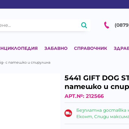
(0879
ЕНЦИКЛОПЕДИЯ
ЗАБАВНО
СПРАВОЧНИК
ЗДРА
 45g- с патешко и спирулина
5441 GIFT DOG ST
патешко и спир
АРТ.№:
212566
Безплатна доставка 
Еконт, Спиди максималн