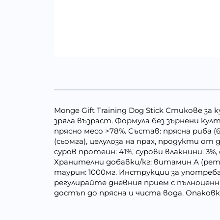
Monge Gift Training Dog Stick Стикове з
зряла възраст. Формула без зърнени кул
прясно месо >78%. Състав: прясна риба (
(сьомга), целулоза на прах, продукти от 
суров протеин: 41%, сурови влакнини: 3%, 
Хранителни добавки/кг: витамин А (рети
таурин: 1000мг. Инструкции за употреба
регулирайте дневния прием с пълноценн
достъп до прясна и чиста вода. Опаковка