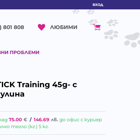
ВХОД
ЛЮБИМИ
) 801 808
ВНИ ПРОБЛЕМИ
ICK Training 45g- с
улина
над
75.00
€
/
146.69
лв.
до офис с куриер
о тегло (кг.) 5 кг.