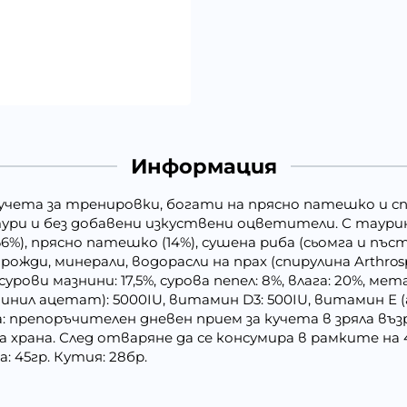
Информация
а кучета за тренировки, богати на прясно патешко и с
тури и без добавени изкуствени оцветители. С таури
66%), прясно патешко (14%), сушена риба (сьомга и пъ
дрожди, минерали, водорасли на прах (спирулина Arthrosp
сурови мазнини: 17,5%, сурова пепел: 8%, влага: 20%, ме
нил ацетат): 5000IU, витамин D3: 500IU, витамин Е 
: препоръчителен дневен прием за кучета в зряла възр
а храна. След отваряне да се консумира в рамките на
: 45гр. Кутия: 28бр.