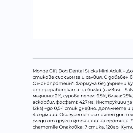
Monge Gift Dog Dental Sticks Mini Adult
стикове със сьомга и салвия. С добавен
С монопротеин*. Формула без зърнени кул
от преработката на билки (салвия – Salvia
мазнини: 2%, сурова пепел: 6.5%, влага:
аскорбил фосфат): 427мг. Инструкции за
12кг) –до 0,5-1 стик дневно. Допълнете 
4 седмици. Осигурете постоянен достъп
следи от други източници на протеин. **С
chamomile Опаковка: 7 стика, 120гр. Кутия