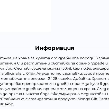
Информация
 – Допълваща храна за кучета от дребните породи в зр
 витамин С и растителни съставки за орално здраве и 
тури. Състав: сушена сьомга (30%), картофи, глицери
 officinalis L. 0.1%). Аналитични съставки: суров проте
 25%, метаболитна енергия: 2428ккал/кг. Добавки: Хран
 употреба: препоръчителен дневен прием за куче в зр
и регулирайте дневния прием с пълноценна храна. След
 до прясна и чиста вода. *Формулирано с единствен 
равнено със стандартния продукт: Monge Gift Dental Sti
: 14бр.