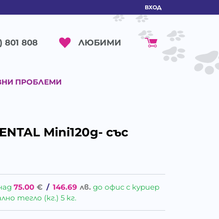
ВХОД
ЛЮБИМИ
) 801 808
ВНИ ПРОБЛЕМИ
ENTAL Mini120g- със
над
75.00
€
/
146.69
лв.
до офис с куриер
о тегло (кг.) 5 кг.