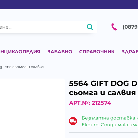
(0879
ЕНЦИКЛОПЕДИЯ
ЗАБАВНО
СПРАВОЧНИК
ЗДРА
g- със сьомга и салвия
5564 GIFT DOG D
сьомга и салвия
АРТ.№:
212574
Безплатна доставка 
Еконт, Спиди максималн