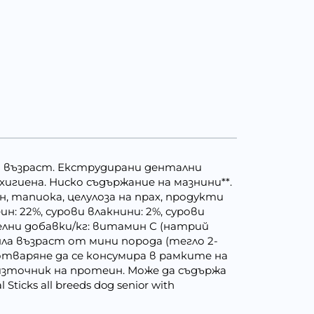
яла възраст. Екструдирани дентални
хигиена. Ниско съдържание на мазнини**.
н, тапиока, целулоза на прах, продукти
ин: 22%, сурови влакнини: 2%, сурови
ителни добавки/кг: витамин С (натрий
яла възраст от мини порода (тегло 2-
 отваряне да се консумира в рамките на
източник на протеин. Може да съдържа
cks all breeds dog senior with