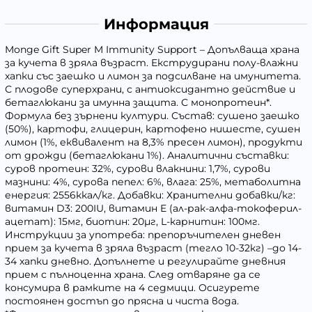
Информация
Monge Gift Super M Immunity Support – Допълваща храна
за кучета в зряла възраст. Екструдирани полу-влажни
хапки със заешко и лимон за подсилване на имунитета.
С плодове суперхрани, с антиоксидантно действие и
бетаглюкани за имунна защита. С монопротеин*.
Формула без зърнени култури. Състав: сушено заешко
(50%), картофи, глицерин, картофено нишесте, сушен
лимон (1%, еквивалент на 8,3% пресен лимон), продукти
от дрожди (бетаглюкани 1%). Аналитични съставки:
суров протеин: 32%, сурови влакнини: 1,7%, сурови
мазнини: 4%, сурова пепел: 6%, влага: 25%, метаболитна
енергия: 2556ккал/кг. Добавки: Хранителни добавки/кг:
витамин D3: 200IU, витамин Е (ал-рак-алфа-токоферил-
ацетат): 15мг, биотин: 20µг, L-карнитин: 100мг.
Инструкции за употреба: препоръчителен дневен
прием за кучета в зряла възраст (тегло 10-32кг) –до 14-
34 хапки дневно. Допълнете и регулирайте дневния
прием с пълноценна храна. След отваряне да се
консумира в рамките на 4 седмици. Осигурете
постоянен достъп до прясна и чиста вода.