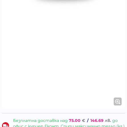
Безплатна доставка над
75.00
€
/
146.69
лв.
до
офис с куриер Еконт, Спиди максимално тегло (кг.)