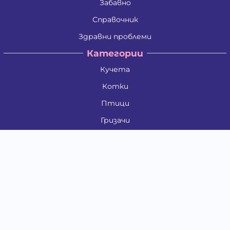
Забавно
Справочник
Здравни проблеми
Категории
Кучета
Котки
Птици
Гризачи
Влечуги и земноводни
Риби
Други животни
За стопани
Контакти