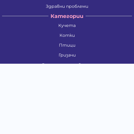
Здравни проблеми
Категории
Кучета
Котки
Птици
Гризачи
Влечуги и земноводни
Риби
Други животни
За стопани
Контакти
"ИНСЪРТ.БГ" ООД
Тел.:
0879 801 808
E-mail:
shop#at#baubau.bg