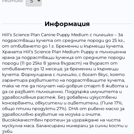
Рейтинг:
Информация
Hill’s Science Plan Canine Puppy Medium с пилешко – За
подрастващи кучета от средните породи до 25 кг.,
от отбиването до 1 г. Бременни и кърмещи кучета.
Храната Hill’s Science Plan Medium Puppy е пълноценна
храна за подрастващи кученца от средните породи
породи (11 до 25кг в зряла възраст) на възраст от
отбиването до 12 месеца; за бременни и кърмещи
кучета. Формулирана с пилешко, с богат вкус, която
гарантира развитието на подрастващите кучета,
така че те да получат най-добрия старт в живота и
да се развият пълноценно. Поддържа имунитета и
здравословния растеж. Без добавени изкуствени
консерванти, овкусители и оцветители. (Пиле 17%;
общо птичи продукти 27%). DHA от рибено масло за
здравословно развитие на мозъка и очите.
Висококачествен протеин за изграждане на чиста
мускулна маса. Балансирани минерали за силни кости и
зъби.