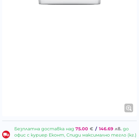
Безплатна доставка над
75.00
€
/
146.69
лв.
до
офис с куриер Еконт, Спиди максимално тегло (кг.)