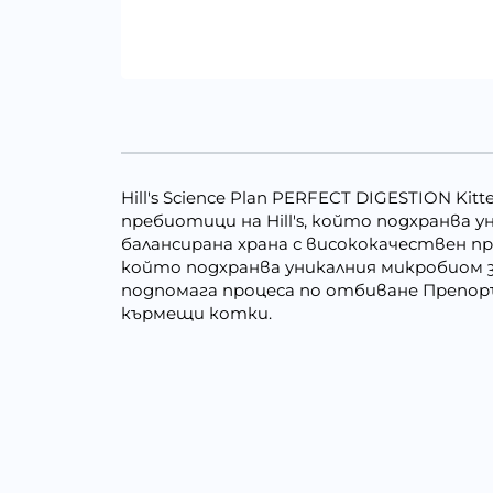
Hill's Science Plan PERFECT DIGESTION Ki
пребиотици на Hill's, който подхранва 
балансирана храна с висококачествен пр
който подхранва уникалния микробиом з
подпомага процеса по отбиване Препор
кърмещи котки.