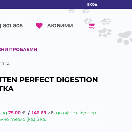
ВХОД
ЛЮБИМИ
) 801 808
ВНИ ПРОБЛЕМИ
КОТКА
ITTEN PERFECT DIGESTION
ОТКА
над
75.00
€
/
146.69
лв.
до офис с куриер
о тегло (кг.) 5 кг.