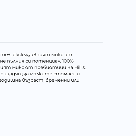
Biome+, ексклузивният микс от
не пълния си потенциал. 100%
ият микс от пребиотици на Hill's,
 е щадящ за малките стомаси и
годишна възраст, бременни или