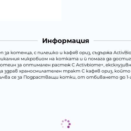
Информация
tten за котенца, с пилешко и кафяв ориз, съдържа Activ
уникалния микробиом на котката и ѝ помага да достиг
отеин за оптимален растеж С Activbiome+, ексклузивн
а здрав храносмилателен тракт С кафяв ориз, който
ъчва се за Подрастващи котки, от отбиването до 1-