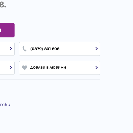
в.
И
(0879) 801 808
ДОБАВИ В ЛЮБИМИ
Котки