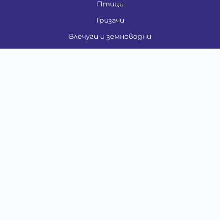
Птици
Гризачи
Влечуги и земноводни
Риби
Други животни
За стопани
Контакти
"ИНСЪРТ.БГ" ООД
Тел.:
0879 801 808
E-mail:
shop#at#baubau.bg