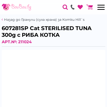
Назад до Гранули (суха храна) за Котки Hill`s
607281SP Cat STERILISED TUNA
300g с РИБА КОТКА
АРТ.№:
211024