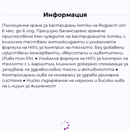
Информация
Пълноценна храна за кастрирани котки на възраст от
6 мес. до 6 год. Прецизно балансирано хранене
приспособено към нуждите на кастрираните котки, с
клинично тествани антиоксиданти и уникалната
формула на Hill’s за контрол на теглото. Без добавени
изкуствени консерванти, овкусители и оцветители.
(Риба тон 5%). ● Уникална формула на Hill’s за контрол на
теглото с L-карнитин, клинично доказано спомагаща за
запазване на здравословно тегло и активността ●
Контролирани нива на минерали за здрава уринарна
система ● Ниско съдържание на мазнини и високи нива
на L-лизин за жизненост