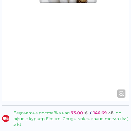
Безплатна доставка над
75.00
€
/
146.69
лв.
до
офис с куриер Еконт, Спиди максимално тегло (кг.)
5 кг.