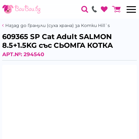
Назад до Гранули (суха храна) за Котки Hill`s
609365 SP Cat Adult SALMON
8.5+1.5KG със СЬОМГА КОТКА
АРТ.№:
294540