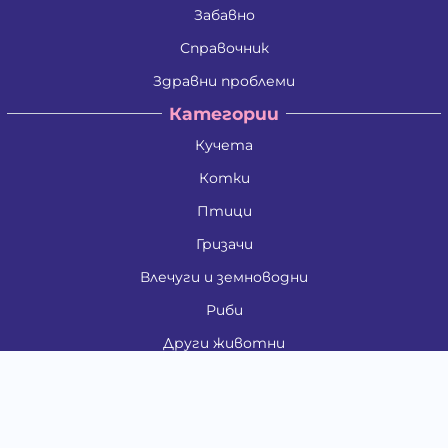
Забавно
Справочник
Здравни проблеми
Категории
Кучета
Котки
Птици
Гризачи
Влечуги и земноводни
Риби
Други животни
За стопани
Контакти