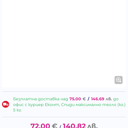
Безплатна доставка над
75.00
€
/
146.69
лв.
до
офис с куриер Еконт, Спиди максимално тегло (кг.)
5 кг.
72.00
€
140.82
лв.
/