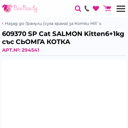
Назад до Гранули (суха храна) за Котки Hill`s
609370 SP Cat SALMON Kitten6+1kg
със СЬОМГА КОТКА
АРТ.№:
294541