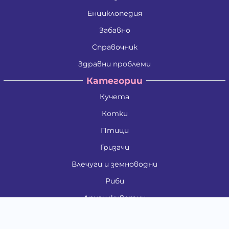
Енциклопедия
Забавно
Справочник
Здравни проблеми
Категории
Кучета
Котки
Птици
Гризачи
Влечуги и земноводни
Риби
Други животни
За стопани