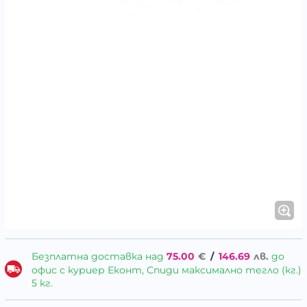
Безплатна доставка над
75.00
€
/
146.69
лв.
до
офис с куриер Еконт, Спиди максимално тегло (кг.)
5 кг.