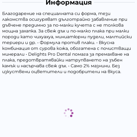
Информация
Благодарение на специалната си форма, тези
лакомства осигуряват дълготрайно забавление при
дъвчене предимно за по-малки кучета с не толкова
мощна захапка. За свеж дъх и по-малко плака при малки
породи като чихуахуа, миниатюрни пудели, малтийски
териери и др. • Формула против плаки. • Вкусна
комбинация от сурова кожа, обогатена с почистващи
минерали • Delights Pro Dental помага за премахване на
плака, предотвратявайки натрупването на зъбен
камък и насърчава свеж дъх. • Само 2% мазнини. Без
изкуствени оцветители и подобрители на вкуса.