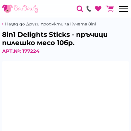
Назад до Други продукти за Кучета 8in1
8in1 Delights Sticks - пръчици
пилешко месо 10бр.
АРТ.№:
177224