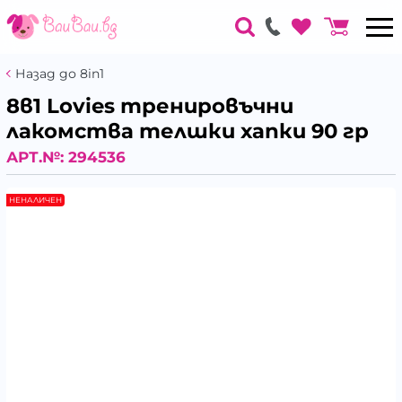
Назад до 8in1
8в1 Lovies тренировъчни
лакомства телшки хапки 90 гр
АРТ.№:
294536
НЕНАЛИЧЕН