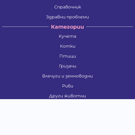
Справочник
Здравни проблеми
Категории
Кучета
Котки
Птици
Гризачи
Влечуги и земноводни
Риби
Други животни
За стопани
Контакти
"ИНСЪРТ.БГ" ООД