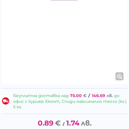
Безплатна доставка над
75.00
€
/
146.69
лв.
до
офис с куриер Еконт, Спиди максимално тегло (кг.)
5 кг.
0.89
€
1.74
лв.
/