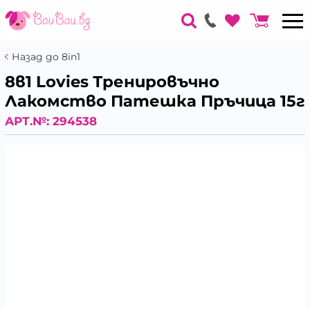
Назад до 8in1
8в1 Lovies Тренировъчно
Лакомство Патешка Пръчица 15г
АРТ.№:
294538