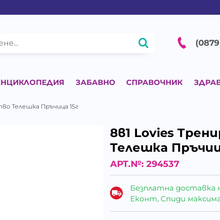
(0879
ЕНЦИКЛОПЕДИЯ
ЗАБАВНО
СПРАВОЧНИК
ЗДРА
тво Телешка Пръчица 15г
8в1 Lovies Тре
Телешка Пръчиц
АРТ.№:
294537
Безплатна доставка 
Еконт, Спиди максималн