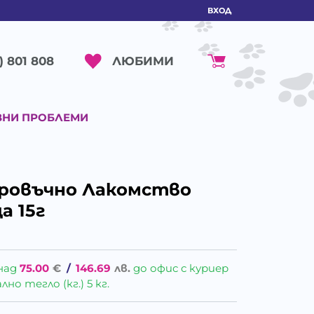
ВХОД
ЛЮБИМИ
) 801 808
ВНИ ПРОБЛЕМИ
нировъчно Лакомство
а 15г
над
75.00
€
/
146.69
лв.
до офис с куриер
о тегло (кг.) 5 кг.