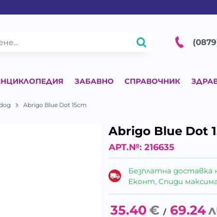
(0879
ЕНЦИКЛОПЕДИЯ
ЗАБАВНО
СПРАВОЧНИК
ЗДРА
edog
Abrigo Blue Dot 15cm
Abrigo Blue Dot 
АРТ.№:
216635
Безплатна доставка 
Еконт, Спиди максималн
35.40
€
69.24
л
/