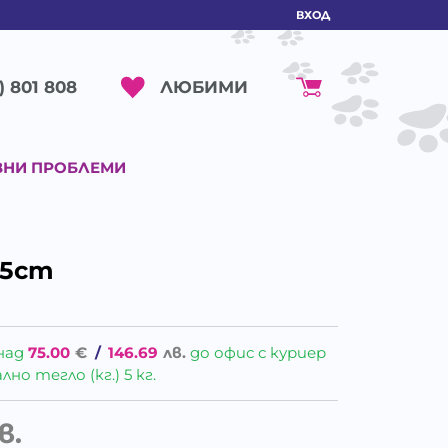
ВХОД
ЛЮБИМИ
) 801 808
ВНИ ПРОБЛЕМИ
15cm
над
75.00
€
/
146.69
лв.
до офис с куриер
о тегло (кг.) 5 кг.
в.