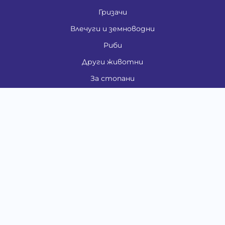
Гризачи
Влечуги и земноводни
Риби
Други животни
За стопани
Контакти
"ИНСЪРТ.БГ" ООД
Тел.:
0879 801 808
E-mail:
shop#at#baubau.bg