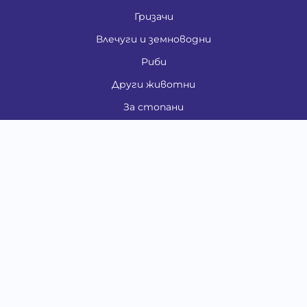
Гризачи
Влечуги и земноводни
Риби
Други животни
За стопани
Контакти
"ИНСЪРТ.БГ" ООД
Тел.:
0879 801 808
E-mail:
shop#at#baubau.bg