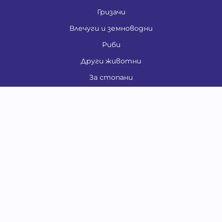
Гризачи
Влечуги и земноводни
Риби
Други животни
За стопани
Контакти
"ИНСЪРТ.БГ" ООД
Тел.:
0879 801 808
E-mail:
shop#at#baubau.bg