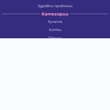
Здравни проблеми
Категории
Кучета
Котки
Птици
Гризачи
Влечуги и земноводни
Риби
Други животни
За стопани
Контакти
"ИНСЪРТ.БГ" ООД
Тел.:
0879 801 808
E-mail:
shop#at#baubau.bg