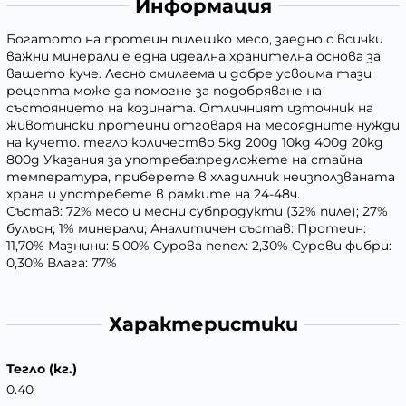
Информация
Богатото на протеин пилешко месо, заедно с всички
важни минерали е една идеална хранителна основа за
вашето куче. Лесно смилаема и добре усвоима тази
рецепта може да помогне за подобряване на
състоянието на козината. Отличният източник на
животински протеини отговаря на месоядните нужди
на кучето. тегло количество 5kg 200g 10kg 400g 20kg
800g Указания за употреба:предложете на стайна
температура, приберете в хладилник неизползваната
храна и употребете в рамките на 24-48ч.
Състав: 72% месо и месни субпродукти (32% пиле); 27%
бульон; 1% минерали; Аналитичен състав: Протеин:
11,70% Мазнини: 5,00% Сурова пепел: 2,30% Сурови фибри:
0,30% Влага: 77%
Характеристики
Тегло (кг.)
0.40