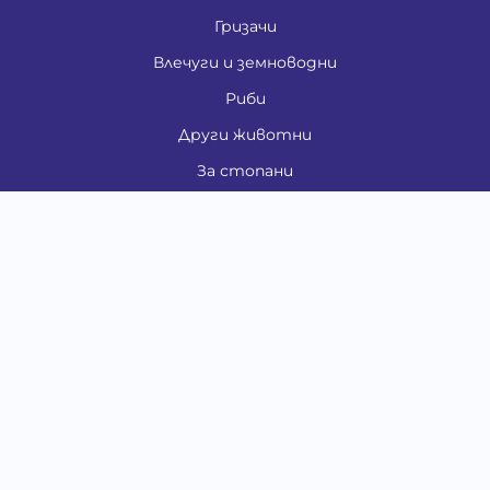
Гризачи
Влечуги и земноводни
Риби
Други животни
За стопани
Контакти
"ИНСЪРТ.БГ" ООД
Тел.:
0879 801 808
E-mail:
shop#at#baubau.bg