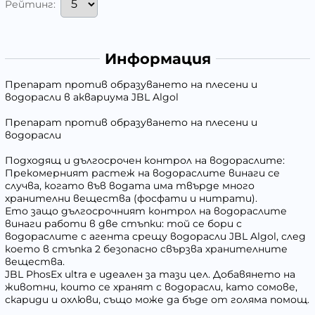
Рейтинг:
Информация
Препарат против образуването на плесени и
водорасли в аквариума JBL Algol
Препарат против образуването на плесени и
водорасли
Подходящ и дългосрочен контрол на водораслите:
Прекомерният растеж на водораслите винаги се
случва, когато във водата има твърде много
хранителни вещества (фосфати и нитрати).
Ето защо дългосрочният контрол на водораслите
винаги работи в две стъпки: той се бори с
водораслите с агента срещу водорасли JBL Algol, след
което в стъпка 2 безопасно свързва хранителните
вещества.
JBL PhosEx ultra е идеален за тази цел. Добавянето на
животни, които се хранят с водорасли, като сомове,
скариди и охлюви, също може да бъде от голяма помощ.