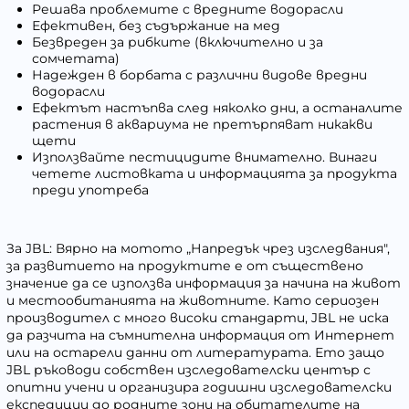
Решава проблемите с вредните водорасли
Ефективен, без съдържание на мед
Безвреден за рибките (включително и за
сомчетата)
Надежден в борбата с различни видове вредни
водорасли
Ефектът настъпва след няколко дни, а останалите
растения в аквариума не претърпяват никакви
щети
Използвайте пестицидите внимателно. Винаги
четете листовката и информацията за продукта
преди употреба
За JBL: Вярно на мотото „Напредък чрез изследвания",
за развитието на продуктите е от съществено
значение да се използва информация за начина на живот
и местообитанията на животните. Като сериозен
производител с много високи стандарти, JBL не иска
да разчита на съмнителна информация от Интернет
или на остарели данни от литературата. Ето защо
JBL ръководи собствен изследователски център с
опитни учени и организира годишни изследователски
експедиции до родните зони на обитателите на