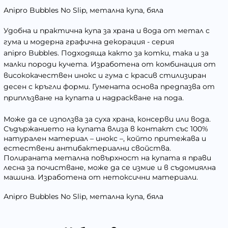
Аnipro Bubbles No Slip, метална купа, бяла
Удобна и практична купа за храна и вода от метал с
гума и модерна графична декорация - серия
anipro Bubbles. Подходяща както за котки, така и за
малки породи кучета. Изработена от комбинация от
висококачествен инокс и гума с красив стилизиран
десен с кръгли форми. Гумената основа предпазва от
приплъзване на купата и надраскване на пода.
Може да се използва за суха храна, консерви или вода.
Съдържанието на купата влиза в контакт със 100%
натурален материал – инокс –, който притежава и
естествени антибактериални свойства.
Полираната метална повърхност на купата я прави
лесна за почистване, може да се измие и в съдомиялна
машина. Изработена от нетоксични материали.
Аnipro Bubbles No Slip, метална купа, бяла