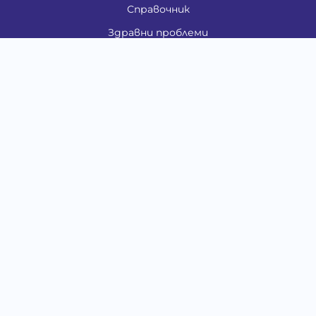
Справочник
Здравни проблеми
Категории
Кучета
Котки
Птици
Гризачи
Влечуги и земноводни
Риби
Други животни
За стопани
Контакти
"ИНСЪРТ.БГ" ООД
Тел.:
0879 801 808