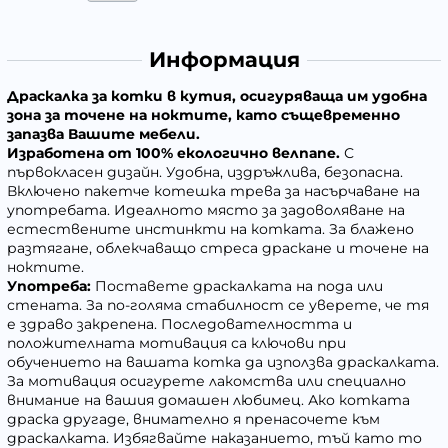
Информация
Драскалка
за котки в кутия, осигуряваща им удобна
зона за точене на ноктите, като същевременно
запазва Вашите мебели.
Изработена от 100% екологично велпапе.
С
първокласен дизайн. Удобна, издръжлива, безопасна.
Включено пакетче котешка трева
за насърчаване на
употребата
. Идеалното място за задоволяване на
естествените инстинкти на котката. За блажено
разтягане, облекчаващо стреса драскане и точене на
ноктите.
Употреба:
Поставете
драскалката
на пода или
стената. За по-голяма стабилност се уверете, че тя
е здраво закрепена. Последователността и
положителната мотивация са ключови при
обучението на вашата котка да използва
драскалката
.
За мотивация о
сигурете лакомства или специално
внимание
на вашия домашен любимец
. Ако котката
драска другаде, внимателно я пренасочете към
драскалката
. Избягвайте наказанието, тъй като то