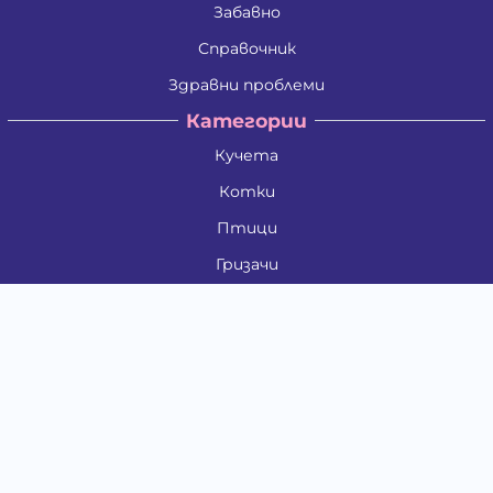
Забавно
Справочник
Здравни проблеми
Категории
Кучета
Котки
Птици
Гризачи
Влечуги и земноводни
Риби
Други животни
За стопани
Контакти