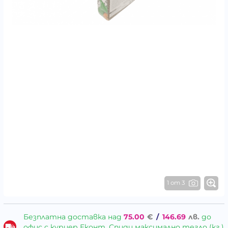
1 от 3
Безплатна доставка над
75.00
€
/
146.69
лв.
до
офис с куриер Еконт, Спиди максимално тегло (кг.)