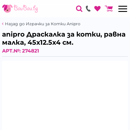
Назад до Играчки за Котки Anipro
anipro Драскалка за котки, равна
малка, 45х12.5х4 см.
АРТ.№:
274821