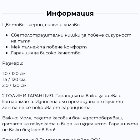
Информация
Цветове
- черно, синьо и лилаво.
Светолотразителни нишки за повече сигурност
на пътя
Мек пълнеж за повече комфорт
Гаранция за високо качество
Размери:
1.0 / 120 см.
1.5 / 120 см.
2.0 / 120 см.
2 ГОДИНИ ГАРАНЦИЯ
. Гаранцията важи за шева и
катарамата. Износена или прегризана от кучето
лента не се покрива от гаранцията.
Важно:
Моля, пазете касовия бон, удостоверяващ
датата на покупката и вида на изделието. Гаранцията
не важи без касов бон!
Произведено в България от
МиаЗоо
ООД.