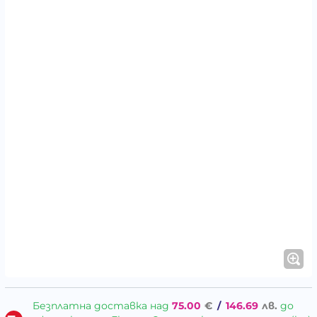
Безплатна доставка над
75.00
€
/
146.69
лв.
до