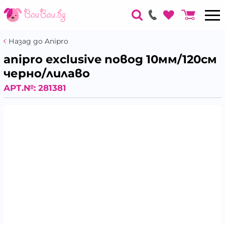
Назад до Anipro
anipro exclusive повод 10мм/120см
черно/лилаво
АРТ.№:
281381