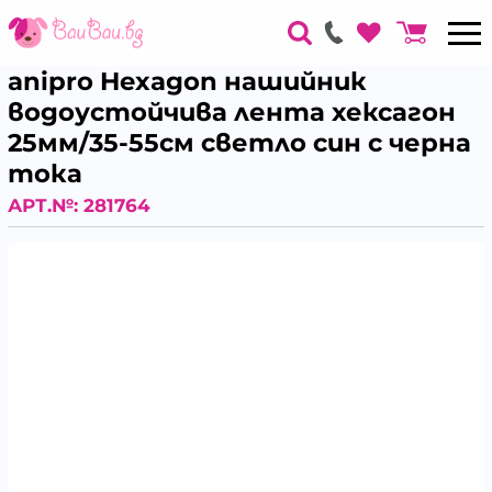
anipro Hexagon нашийник
водоустойчива лента хексагон
25мм/35-55см светло син с черна
тока
АРТ.№:
281764