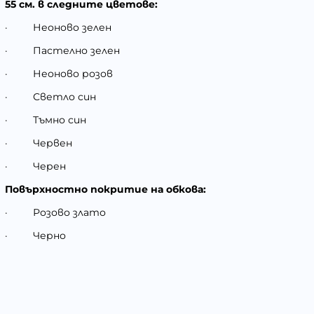
55 см. в следните цветове:
·
Неоново зелен
·
Пастелно зелен
·
Неоново розов
·
Светло син
·
Тъмно син
·
Червен
·
Черен
Повърхностно покритие на обкова:
·
Розово злато
·
Черно