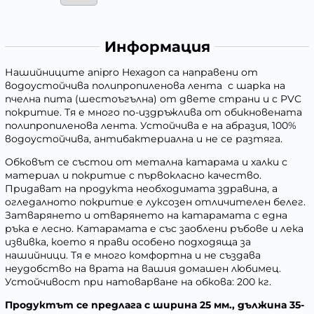
Информация
Нашийниците anipro Hexagon са направени от
водоустойчива полипропиленова лента с шарка на
пчелна пита (шестоъгълна) от двете страни и с PVC
покритие. Тя е много по-издръжлив
a
от обикновената
полипропиленова лента. Устойчива е на абразия, 100%
водоустойчива, антибактериална и не се разтяга.
Обковът се състои от метална катарама и халки с
материал и покритие с първокласно качество.
Придават на продукта необходимата здравина, а
огледалното покритие е луксозен отличителен белег.
Затварянето и отварянето на катарамата с една
ръка е лесно. Катарамата е със заоблени ръбове и лека
извивка, което я прави особено подходяща за
нашийници. Тя е много комфортна и не създава
неудобство на врата на вашия домашен любимец.
Устойчивост при натоварване на обкова: 200 кг.
Продуктът се предлага с ширина 25 мм., дължина 35-