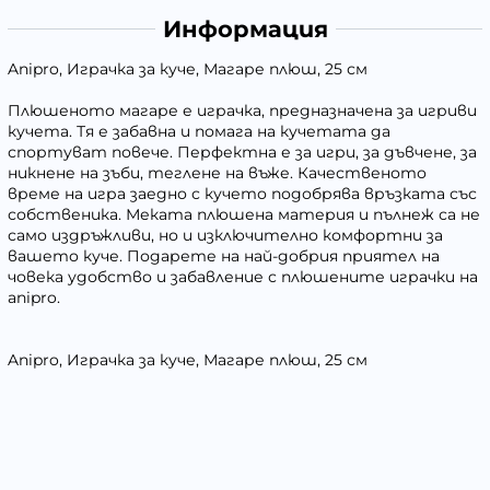
Информация
Anipro, Играчка за куче, Магаре плюш, 25 см
Плюшеното магаре е играчка, предназначена за игриви
кучета. Тя е забавна и помага на кучетата да
спортуват повече. Перфектна е за игри, за дъвчене, за
никнене на зъби, теглене на въже. Качественото
време на игра заедно с кучето подобрява връзката със
собственика. Меката плюшена материя и пълнеж са не
само издръжливи, но и изключително комфортни за
вашето куче. Подарете на най-добрия приятел на
човека удобство и забавление с плюшените играчки на
anipro.
Anipro, Играчка за куче, Магаре плюш, 25 см