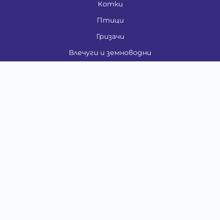
Котки
Птици
Гризачи
Влечуги и земноводни
Риби
Други животни
За стопани
Контакти
"ИНСЪРТ.БГ" ООД
Тел.:
0879 801 808
E-mail:
shop#at#baubau.bg