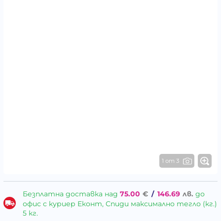
1 от 3
Безплатна доставка над
75.00
€
/
146.69
лв.
до
офис с куриер Еконт, Спиди максимално тегло (кг.)
5 кг.