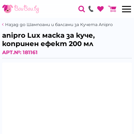
Назад до Шампоани и балсами за Кучета Anipro
anipro Lux маска за куче,
копринен ефект 200 мл
АРТ.№:
181161