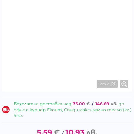
1 от 2
Безплатна доставка над
75.00
€
/
146.69
лв.
до
офис с куриер Еконт, Спиди максимално тегло (кг.)
5 кг.
5.59
€
10.93
лв.
/