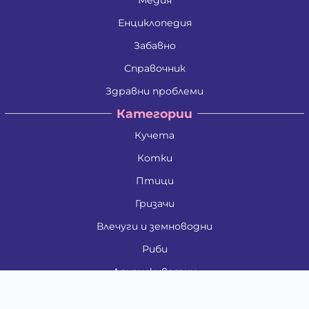
Медия
Енциклопедия
Забавно
Справочник
Здравни проблеми
Категории
Кучета
Котки
Птици
Гризачи
Влечуги и земноводни
Риби
Други животни
За стопани