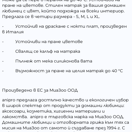
пране на цветове. Стилен матрак за вашия домашен
любимец с цвят, който подхожда на всеки интериор.
Предлага се в четири размера - S, M, L и XL.
-
Устойчив на драскане с нокти плат, произведен
в Италия
-
Устойчиви на пране цветове
-
Свалящ се калъф на матрака
-
Пълнеж от мека силиконова вата
-
Възможност за пране на целия матрак до 40
°
С
Произведено в ЕС за МиаЗоо ООД
anipro
предлага достъпно качество и екологичен избор
в широк спектър от продукти за домашни любимци:
аксесоари, козметика, хигиенни материали и
лакомства.
anipro
е търговска марка на МиаЗоо ООД.
Домашните любимци и отговорната грижа към тях са
мисия на МиаЗоо от самото ѝ създаване през 1994 г. С