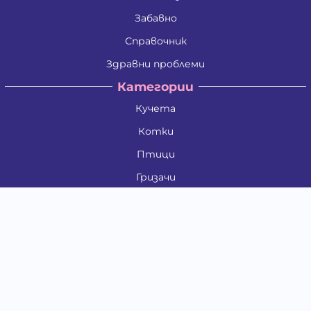
Забавно
Справочник
Здравни проблеми
Категории
Кучета
Котки
Птици
Гризачи
Влечуги и земноводни
Риби
Други животни
За стопани
Контакти