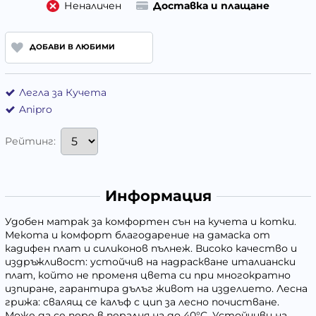
Неналичен
Доставка и плащане
ДОБАВИ В ЛЮБИМИ
Легла за Кучета
Anipro
Рейтинг:
Информация
Удобен матрак за комфортен сън на кучета и котки.
Мекота и комфорт благодарение на дамаска от
кадифен плат и силиконов пълнеж. Високо качество и
издръжливост: устойчив на надраскване италиански
плат, който не променя цвета си при многократно
изпиране, гарантира дълъг живот на изделието. Лесна
грижа: свалящ се калъф с цип за лесно почистване.
Може да се пере в пералня на до 40°C. Устойчиви на