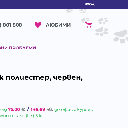
ВХОД
ЛЮБИМИ
) 801 808
ВНИ ПРОБЛЕМИ
к полиестер, червен,
над
75.00
€
/
146.69
лв.
до офис с куриер
о тегло (кг.) 5 кг.