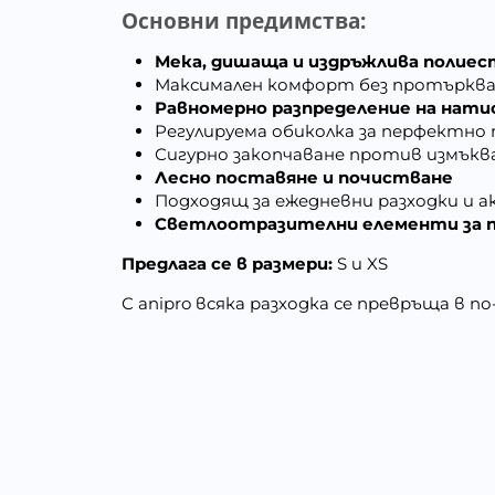
Основни предимства:
Мека, дишаща и издръжлива полие
Максимален комфорт без протърква
Равномерно разпределение на нати
Регулируема обиколка за перфектно 
Сигурно закопчаване против измъкв
Лесно поставяне и почистване
Подходящ за ежедневни разходки и 
Светлоотразителни елементи за п
Предлага се в размери:
S
и
XS
С anipro всяка разходка се превръща в п