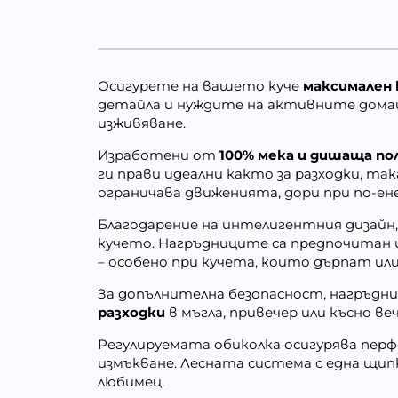
Осигурете на вашето куче
максимален 
детайла и нуждите на активните дом
изживяване.
Изработени от
100% мека и дишаща п
ги прави идеални както за разходки, та
ограничава движенията, дори при по-ен
Благодарение на интелигентния дизайн
кучето. Нагръдниците са предпочитан 
– особено при кучета, които дърпат ил
За допълнителна безопасност, нагръдни
разходки
в мъгла, привечер или късно в
Регулируемата обиколка осигурява пер
измъкване. Лесната система с една щипк
любимец.