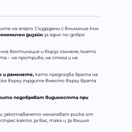
иците
на
anipro. Създадени с внимание към
гономичен дизайн
за едно по-добро
на вентилация и бързо съхнене, което
та – не протрива, не стяга и не
е и раменете,
като предпазва врата на
ска върху гърдите вместо върху врата
оито подобряват видимостта при
 и закопчаването намаляват риска от
стрес както за вас, така и за вашия