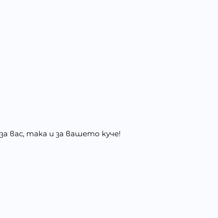
за вас, така и за вашето куче
!