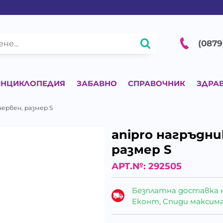
(0879
ЕНЦИКЛОПЕДИЯ
ЗАБАВНО
СПРАВОЧНИК
ЗДРА
червен, размер S
anipro нагръдни
размер S
АРТ.№:
292505
Безплатна доставка 
Еконт, Спиди максималн