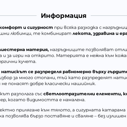
Информация
комфорт и сигурност
при всяка разходка с нагръдн
ашни любимци, те комбинират
лекота, здравина и ер
олиестерна материя,
нагръдниците позволяват отлич
ка и за игри на открито. Материята е нежна към кожа
ергични кучета.
,
натискът се разпределя равномерно върху гърдит
избор за много стопани, тъй като разпределят нати
и не понасят добре класически нашийник.
кът разполага със
светлоотразителни елементи, к
ечер, когато видимостта е намалена
.
фектно прилягане към тялото, а сигурната катарама
а позволява бързо поставяне и сваляне – без излишен 