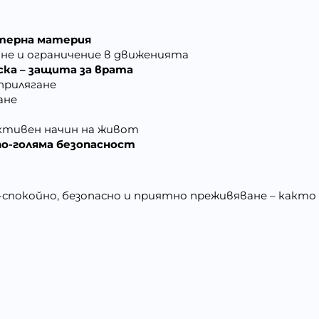
стерна материя
не и ограничение в движенията
ска – защита
за
врата
прилягане
ане
активен начин на живот
о-голяма безопасност
о-спокойно, безопасно и приятно преживяване – както 