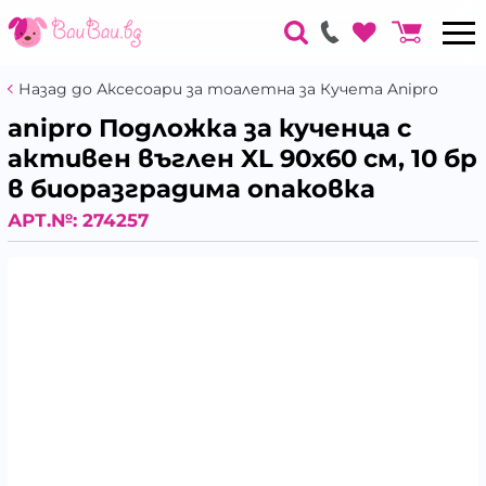
Назад до Аксесоари за тоалетна за Кучета Anipro
anipro Подложка за кученца с
активен въглен XL 90х60 см, 10 бр
в биоразградима опаковка
АРТ.№:
274257