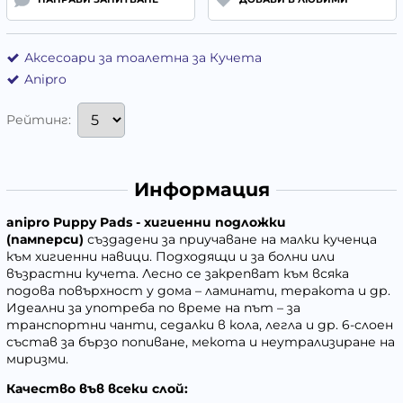
Аксесоари за тоалетна за Кучета
Anipro
Рейтинг:
Информация
anipro Puppy Pads - хигиенни подложки
(памперси)
създадени за приучаване на малки кученца
към хигиенни навици. Подходящи и за болни или
възрастни кучета. Лесно се закрепват към всяка
подова повърхност у дома – ламинати, теракота и др.
Идеални за употреба по време на път – за
транспортни чанти, седалки в кола, легла и др. 6-слоен
състав за бързо попиване, мекота и неутрализиране на
миризми.
Качество във всеки слой: