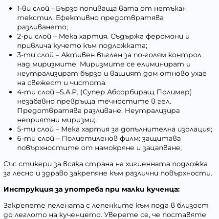
1-ви слой - Бързо попиваща вата от нетъкан
текстил. Ефективно предотвратява
разливането;
2-ри слой – Мека хартия. Съдържа феромони и
привлича кучето към подложката;
3-ти слой – Активен въглен за по-голям контрол
над миризмите. Миризмите се елиминират и
неутрализират бързо и вашият дом отново ухае
на свежест и чистота.
4-ти слой –S.A.P. (Супер Абсорбиращ Полимер)
незабавно превръща течностите в гел.
Предотвратява разливане. Неутрализира
неприятни миризми;
5-ти слой – Мека хартия за допълнителна изолация;
6-ти слой – Полиетиленов филм: защитава
повърхностите от намокряне и зацапване;
Със стикери за всяка страна на хигиенната подложка
за лесно и здраво закрепяне към различни повърхности.
Инструкция за употреба при малки кученца:
Закрепете пелената с лепенките към пода в близост
до леглото на кученцето. Уверете се, че поставяте