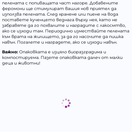
пелената с попиващата част нагоре. Добавените
феромони ще стимулират вашия нов приятел да
използва пелената. След хранене или пиене на вода
поставете кученцето веднага върху нея, като не
забравяте да го похвалите и наградите с лакосмтво,
ако се изходи там. Периодично измествайте пелената
към врата на жилището, за да го насочите да пишка
навън. Погалете и наградете, ако се изходи навън.
Важно:
Опаковката е изцяло биоразградима и
компостируема. Пазете опаковката далеч от малки
деца и животни!