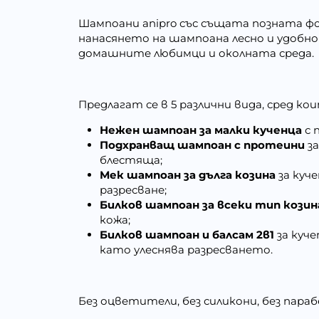
Шампоани anipro със същата позната фор
нанасянето на шампоана лесно и удобно
домашните любимци и околната среда.
Предлагат се в 5 различни вида, сред кои
Нежен шампоан за малки кученца
с 
Подхранващ шампоан с протеини
з
блестяща;
Мек шампоан за дълга козина
за куч
разресване;
Билков шампоан за всеки тип кози
кожа;
Билков шампоан и балсам 2в1
за куч
като улеснява разресването.
Без оцветители, без силикони, без параб