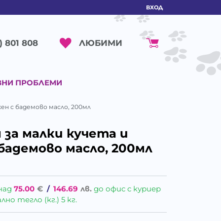
ВХОД
ЛЮБИМИ
) 801 808
ВНИ ПРОБЛЕМИ
жен с бадемово масло, 200мл
 за малки кучета и
бадемово масло, 200мл
над
75.00
€
/
146.69
лв.
до офис с куриер
о тегло (кг.) 5 кг.