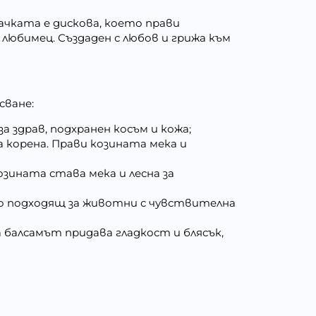
ачката е дискова, което прави
любимец. Създаден с любов и грижа към
сване:
а здрав, подхранен косъм и кожа;
а корена. Прави козината мека и
ината става мека и лесна за
но подходящ за животни с чувствителна
 балсамът придава гладкост и блясък,