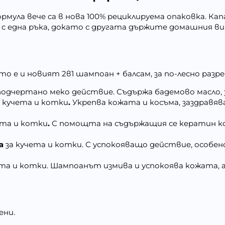
мула вече са в нова 100% рециклируема опаковка. Кап
 с една ръка, докато с другата държите домашния ви 
то е и новият 2в1 шампоан + балсам, за по-лесно разре
подчертано меко действие. Съдържа бадемово масло, з
а кучета и котки
.
Укрепва кожата и косъма, заздравяв
ета и котки
.
С помощта на съдържащия се кератин коз
на
за кучета и котки. С успокояващо действие, особе
ета и котки. Шампоанът измива и успокоява кожата, а
ени.