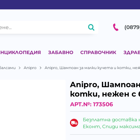
(0879
ЕНЦИКЛОПЕДИЯ
ЗАБАВНО
СПРАВОЧНИК
ЗДРА
балсами
Anipro
Anipro, Шампоан за малки кучета и котки, не
Anipro, Шампоан
котки, нежен с 
АРТ.№:
173506
Безплатна доставка 
Еконт, Спиди максималн