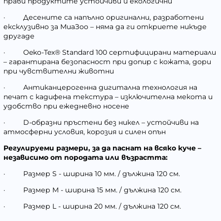
прави продуктите устойчиви и екологични
·
Десените са напълно оригинални, разработени
ексклузивно за МиаЗоо – няма да ги откриете никъде
другаде
·
Oeko-Tex® Standard 100 сертифицирани материали
– гарантирана безопасност при допир с кожата, дори
при чувствителни животни
·
Антиканцерогенна дигитална технология на
печат с кадифена текстура – изключителна мекота и
удобство при ежедневно носене
·
D-образни пръстени без никел – устойчиви на
атмосферни условия, корозия и силен опън
Регулируеми размери, за да паснат на всяко куче –
независимо от породата или възрастта:
·
Размер S - ширина 10 мм. / дължина 120 см.
·
Размер M - ширина 15 мм. / дължина 120 см.
·
Размер L - ширина 20 мм. / дължина 120 см.