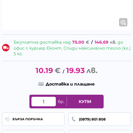
Безплатна доставка над
75.00
€
/
146.69
лв.
до
офис с куриер Еконт, Спиди максимално тегло (кг.)
5 кг.
10.19
€
19.93
лв.
/
Доставка и плащане
бр.
КУПИ
(0879) 801 808
БЪРЗА ПОРЪЧКА