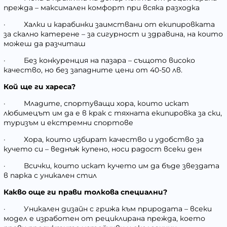
прежда – максимален комфорт при всяка разходка
·
Халки и карабинки заимствани от екипировката
за скално катерене – за сигурност и здравина, на които
можеш да разчиташ
·
Без конкуренция на пазара – същото високо
качество, но без западните цени от 40-50 лв.
Кой ще ги хареса?
·
Младите, спортуващи хора, които искат
любимецът им да е в крак с тяхната екипировка за ски,
туризъм и екстремни спортове
·
Хора, които избират качество и удобство за
кучето си – веднъж купено, носи радост всеки ден
·
Всички, които искат кучето им да бъде звездата
в парка с уникален стил
Какво още ги прави толкова специални?
·
Уникален дизайн с грижа към природата – всеки
модел е изработен от рециклирана прежда, което