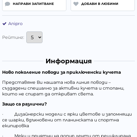
НАПРАВИ ЗАПИТВАНЕ
ДОБАВИ В ЛЮБИМИ
Anipro
Рейтинг:
Информация
Ново поколение поводи за приключенски кучета
Представяме Ви нашата нова линия поводи –
създадени специално за активни кучета и стопани,
които не спират да откриват света.
Защо са различни?
·
Дизайнерски модели с ярки цветове и запомнящи
се шарки, вдъхновени от планинската и спортна
екипировка
·
Меки и приятни на допир ленти от рециклирана