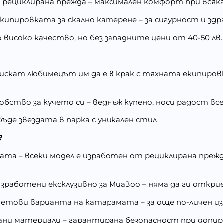
 рециклирана прежда – максимален комфорт при всяка
кипировката за скално катерене – за сигурност и з
 високо качество, но без западните цени от 40-50 лв.
искат любимецът им да е в крак с тяхната екипировк
обство за кучето си – веднъж купено, носи радост вс
бъде звездата в парка с уникален стил
?
одата – всеки модел е изработен от рециклирана пре
азработени ексклузивно за МиаЗоо – няма да ги откри
 цветови варианта на катарамата – за още по-личен и
рани материали – гарантирана безопасност при допир