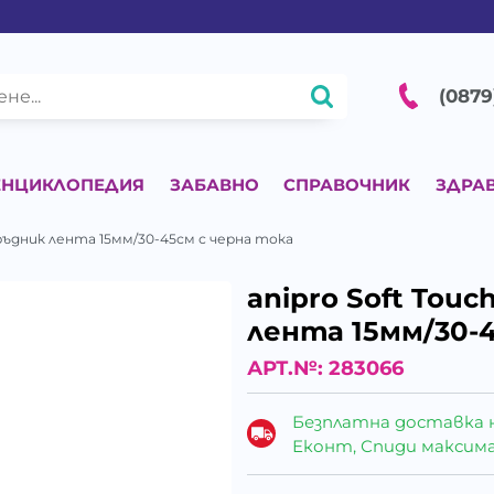
(0879
ЕНЦИКЛОПЕДИЯ
ЗАБАВНО
СПРАВОЧНИК
ЗДРА
нагръдник лента 15мм/30-45см с черна тока
аnipro Soft Touc
лента 15мм/30-
АРТ.№:
283066
Безплатна доставка 
Еконт, Спиди максималн