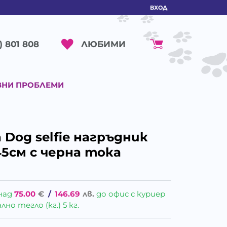
ВХОД
ЛЮБИМИ
) 801 808
ВНИ ПРОБЛЕМИ
h Dog selfie нагръдник
45см с черна тока
над
75.00
€
/
146.69
лв.
до офис с куриер
о тегло (кг.) 5 кг.