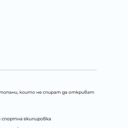
 стопани, които не спират да откриват
и спортна екипировка