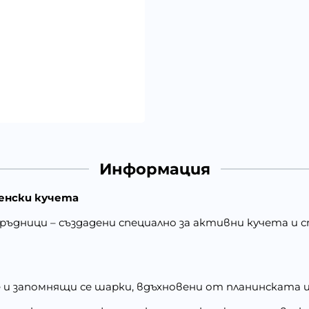
Информация
ченски кучета
ръдници – създадени специално за активни кучета и
е и запомнящи се шарки, вдъхновени от планинската 