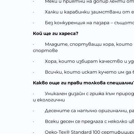
·
Меки и приятни на допир ленти от
·
Халки и карабинки заимствани от е
·
Без конкуренция на пазара – същото
Кой ще ги хареса?
·
Младите, спортуващи хора, които 
спортове
·
Хора, които избират качество и уд
·
Всички, които искат кучето им да 
Какво още ги прави толкова специални
·
Уникален дизайн с грижа към прир
и екологични
·
Десените са напълно оригинални, р
·
Всеки десен се предлага с няколко
·
Oeko-Tex® Standard 100 сертифици