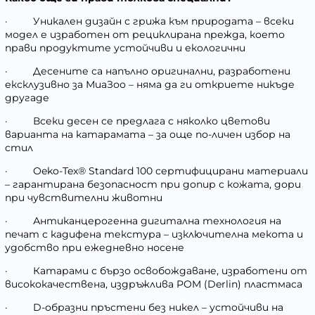
·
Уникален дизайн с грижа към природата – всеки
модел е изработен от рециклирана прежда, което
прави продуктите устойчиви и екологични
·
Десените са напълно оригинални, разработени
ексклузивно за МиаЗоо – няма да ги откриете никъде
другаде
·
Всеки десен се предлага с няколко цветови
варианта на катарамата – за още по-личен избор на
стил
·
Oeko-Tex® Standard 100 сертифицирани материали
– гарантирана безопасност при допир с кожата, дори
при чувствителни животни
·
Антиканцерогенна дигитална технология на
печат с кадифена текстура – изключителна мекота и
удобство при ежедневно носене
·
Катарами с бързо освобождаване, изработени от
висококачествена, издръжлива POM (Derlin) пластмаса
·
D-образни пръстени без никел – устойчиви на