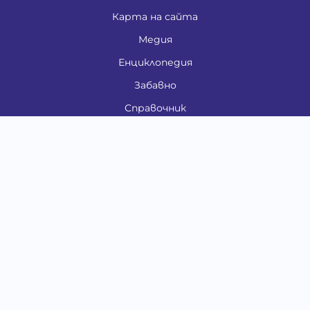
Карта на сайта
Медия
Енциклопедия
Забавно
Справочник
Здравни проблеми
Категории
Кучета
Котки
Птици
Гризачи
Влечуги и земноводни
Риби