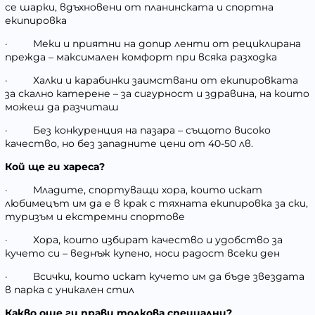
се шарки, вдъхновени от планинската и спортна
екипировка
·
Меки и приятни на допир ленти от рециклирана
прежда – максимален комфорт при всяка разходка
·
Халки и карабинки заимствани от екипировката
за скално катерене – за сигурност и здравина, на които
можеш да разчиташ
·
Без конкуренция на пазара – същото високо
качество, но без западните цени от 40-50 лв.
Кой ще ги хареса?
·
Младите, спортуващи хора, които искат
любимецът им да е в крак с тяхната екипировка за ски,
туризъм и екстремни спортове
·
Хора, които избират качество и удобство за
кучето си – веднъж купено, носи радост всеки ден
·
Всички, които искат кучето им да бъде звездата
в парка с уникален стил
Какво още ги прави толкова специални?