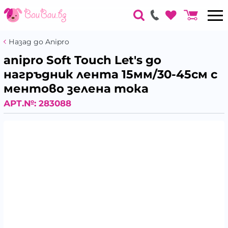
Назад до Anipro
аnipro Soft Touch Let's go
нагръдник лента 15мм/30-45см с
ментово зелена тока
АРТ.№:
283088