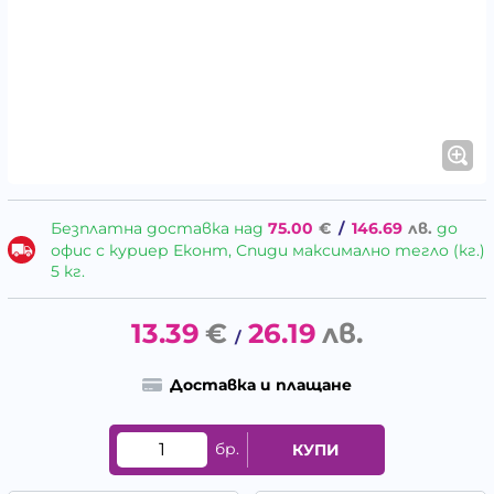
Безплатна доставка над
75.00
€
/
146.69
лв.
до
офис с куриер Еконт, Спиди максимално тегло (кг.)
5 кг.
13.39
€
26.19
лв.
/
Доставка и плащане
бр.
КУПИ