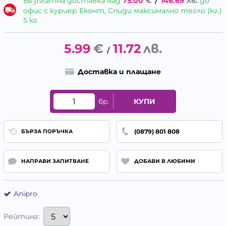
Безплатна доставка над
75.00
€
/
146.69
лв.
до
офис с куриер Еконт, Спиди максимално тегло (кг.)
5 кг.
5.99
€
11.72
лв.
/
Доставка и плащане
бр.
КУПИ
(0879) 801 808
БЪРЗА ПОРЪЧКА
НАПРАВИ ЗАПИТВАНЕ
ДОБАВИ В ЛЮБИМИ
Anipro
Рейтинг: