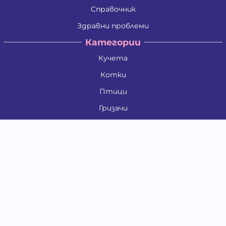
Справочник
Здравни проблеми
Категории
Кучета
Котки
Птици
Гризачи
Влечуги и земноводни
Риби
Други животни
За стопани
Контакти
"ИНСЪРТ.БГ" ООД