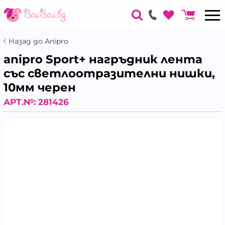
Назад до Anipro
anipro Sport+ нагръдник лента
със светлоотразителни нишки,
10мм черен
АРТ.№:
281426