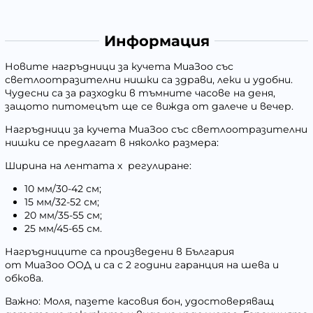
Информация
Новите нагръдници за кучета
МиаЗоо
със
светлоотразителни нишки са здрави, леки и удобни.
Чудесни са за разходки в тъмните часове на деня,
защото питомецът ще се вижда от далече и вечер.
Нагръдници за кучета
МиаЗоо
със светлоотразителни
нишки се предлагат в няколко размера:
Ширина на лентата х регулиране:
10 мм/30-42 см;
15 мм/32-52 см;
20 мм/35-55 см;
25 мм/45-65 см.
Нагръдниците са произведени в България
от
МиаЗоо
ООД и сa с 2 години гаранция на шева и
обкова.
Важно:
Моля, пазете касовия бон, удостоверяващ