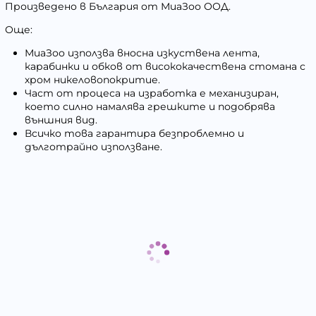
Произведено в България от
МиаЗоо
ООД.
Още:
МиаЗоо
използва вносна изкуствена лента,
карабинки и обков от висококачествена стомана с
хром никеловопокритие.
Част от процеса на изработка е механизиран,
което силно намалява грешките и подобрява
външния вид.
Всичко това гарантира безпроблемно и
дълготрайно използване.