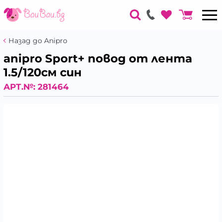
Назад до Anipro
anipro Sport+ повод от лента
1.5/120см син
АРТ.№:
281464