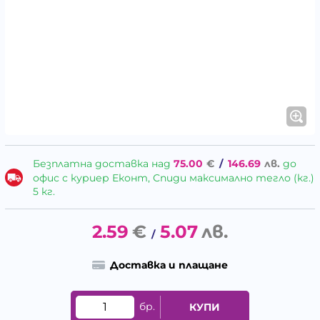
Безплатна доставка над
75.00
€
/
146.69
лв.
до
офис с куриер Еконт, Спиди максимално тегло (кг.)
5 кг.
2.59
€
5.07
лв.
/
Доставка и плащане
бр.
КУПИ