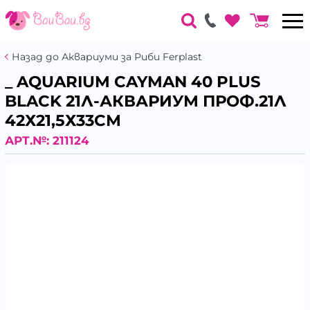
Назад до Аквариуми за Риби Ferplast
_ AQUARIUM CAYMAN 40 PLUS
BLACK 21Л-АКВАРИУМ ПРОФ.21Л
42Х21,5Х33СМ
АРТ.№:
211124