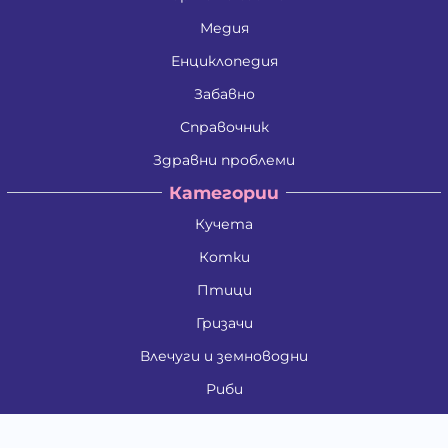
Медия
Енциклопедия
Забавно
Справочник
Здравни проблеми
Категории
Кучета
Котки
Птици
Гризачи
Влечуги и земноводни
Риби
Други животни