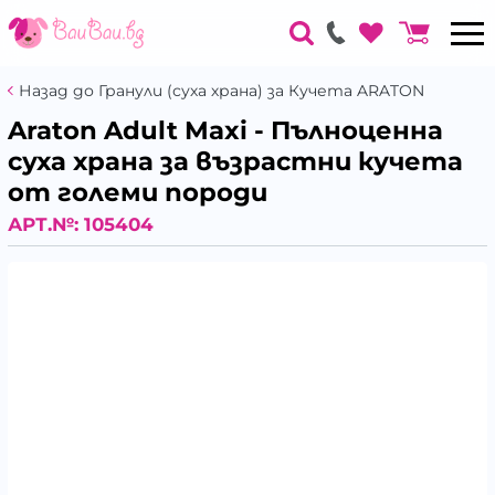
Назад до Гранули (суха храна) за Кучета ARATON
Araton Adult Maxi - Пълноценна
суха храна за възрастни кучета
от големи породи
АРТ.№:
105404