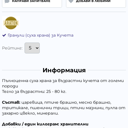
НАПРАВИ ЗАПИТВАНЕ
ДОБАВИ В ЛЮБИМИ
Гранули (суха храна) за Кучета
Рейтинг:
Информация
Пълноценна суха храна за възрастни кучета от големи
породи
Тегло за възрастни: 25 - 80 кг.
Състав:
царевица, птиче брашно, месно брашно,
тритикале, пшенични трици, птичи мазнини, пулпа от
захарно цвекло, минерали.
Добавки / един килограм: хранителни