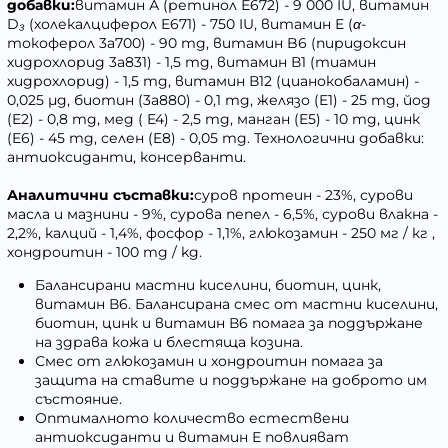
добавки:
витамин А (ретинол Е672) - 9 000 IU, витамин
D₃ (холекалциферол E671) - 750 IU, витамин Е (α-
токоферол 3a700) - 90 mg, витамин B6 (пиридоксин
хидрохлорид 3a831) - 1,5 mg, витамин В1 (тиамин
хидрохлорид) - 1,5 mg, витамин В12 (цианокобаламин) -
0,025 µg, биотин (3a880) - 0,1 mg, желязо (E1) - 25 mg, йод
(E2) - 0,8 mg, мед ( E4) - 2,5 mg, манган (E5) - 10 mg, цинк
(E6) - 45 mg, селен (E8) - 0,05 mg. Технологични добавки:
антиоксиданти, консерванти.
Аналитични съставки:
суров протеин - 23%, сурови
масла и мазнини - 9%, сурова пепел - 6,5%, сурови влакна -
2,2%, калций - 1,4%, фосфор - 1,1%, глюкозамин - 250 мг / кг ,
хондроитин - 100 mg / kg.
Балансирани мастни киселини, биотин, цинк,
витамин В6. Балансирана смес от мастни киселини,
биотин, цинк и витамин В6 помага за поддържане
на здрава кожа и блестяща козина.
Смес от глюкозамин и хондроитин помага за
защита на ставите и поддържане на доброто им
състояние.
Оптималното количество естествени
антиоксиданти и витамин Е повлияват