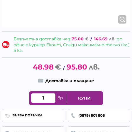
Безплатна доставка над
75.00
€
/
146.69
лв.
до
офис с куриер Еконт, Спиди максимално тегло (кг.)
5 кг.
48.98
€
95.80
лв.
/
Доставка и плащане
бр.
КУПИ
(0879) 801 808
БЪРЗА ПОРЪЧКА